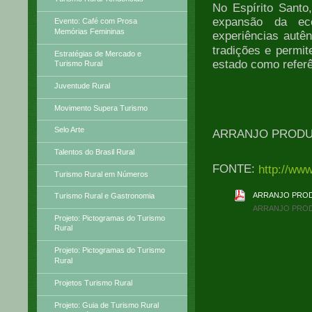
No Espírito Santo
expansão da eco
Evento: Café com Prosa
Memórias Femininas
experiências autê
tradições e permi
Estratégias de Mercado e
estado como referê
Turismo Rural
Juventude Rural
Movimento Supera Turismo
Selo Arte
ARRANJO PRODU
Talentos do Brasil Rural
FONTE:
http://ww
Turismo Rural em Números
ARRANJO PROD
Turismo Rural e Gastronomia
ARRANJO PROD
Projeto: Pictogramas do Turismo
Rural
Projeto: Pictogramas do Turismo
Rural
Projetos Turismo Rural
Projeto: Guia de Turismo Rural