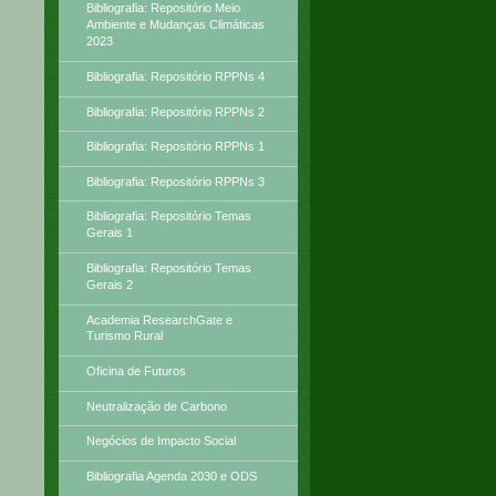
Bibliografia: Repositório Meio
Ambiente e Mudanças Climáticas
2023
Bibliografia: Repositório RPPNs 4
Bibliografia: Repositório RPPNs 2
Bibliografia: Repositório RPPNs 1
Bibliografia: Repositório RPPNs 3
Bibliografia: Repositório Temas
Gerais 1
Bibliografia: Repositório Temas
Gerais 2
Academia ResearchGate e
Turismo Rural
Oficina de Futuros
Neutralização de Carbono
Negócios de Impacto Social
Bibliografia Agenda 2030 e ODS