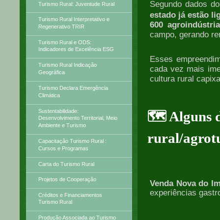
Segundo dados do
Turismo Rural: Juventude Rural
estado já estão l
Turismo Rural Interpretativo e
600 agroindústri
Regenerativo TRIR
campo, gerando ren
Turismo Rural e ODS:
Indicadores de Excelência ESG
Esses empreendimen
Turismo Rural Indicação
cada vez mais ime
Geográfica
cultura rural capix
Turismo Declara Emergência
Climática
Sustentabilidade:
🗺️ Alguns 
Desenvolvimento Territorial, Meio
Ambiente e Turismo
rural/agrot
Capacitação Turismo Rural :
Cursos e Programas
Carta do Turismo Rural
Projetos de Cooperação
Venda Nova do Im
experiências gastr
Créditos e Financiamentos
Turismo Rural
Produção Associada ao Turismo