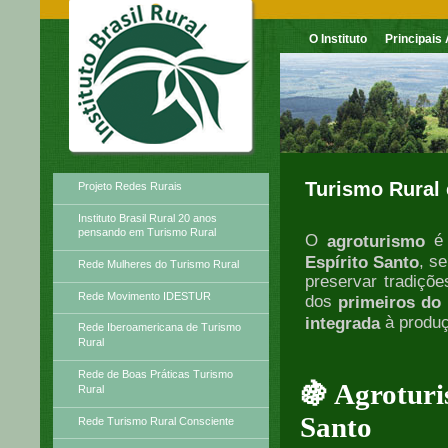
O Instituto
Principais
Principais Atividades
Turismo Rural
Projeto Redes Rurais
Instituto Brasil Rural 20 anos
pensando em Turismo Rural
O
é 
agroturismo
, s
Espírito Santo
Rede Mulheres do Turismo Rural
preservar tradiçõ
Rede Movimento IDESTUR
dos
primeiros do 
à produç
integrada
Rede Iberoamericana de Turismo
Rural
Rede de Boas Práticas Turismo
🍇 Agroturi
Rural
Santo
Rede Turismo Rural Consciente