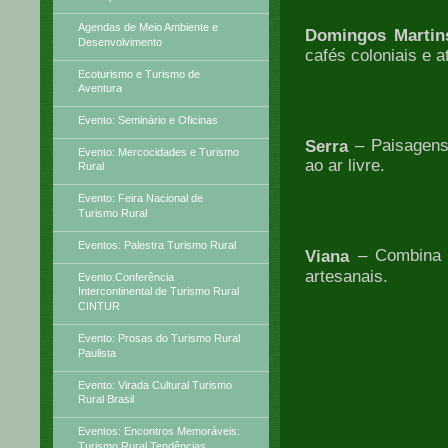
Agendas de Meio Ambiente e
Domingos Martin
Desenvolvimento
cafés coloniais e a
Ecoturismo e Turismo de
Aventura
Evento: Seminário e Oficinas
– Paisagens 
Serra
Evento: Mercocidades e Turismo
ao ar livre.
Rural
Evento: Feira Nacional de
Turismo Rural
Eventos: Palestra Turismo Rural
– Combina t
Viana
artesanais.
Evento:Conferência
Intercontinental de Turismo Rural
CINTUR
Evento: Prosas do Turismo Rural
Paulista
Evento: Virada Cultural Turismo
Rural Brasil
Eventos: Encontros Memoráveis:
Turismo Rural Tendências