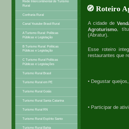
Rede Intercontinental de Turismo
Rural
🧭 Roteiro 
Confraria Rural
A cidade de
Vend
Canal Youtube Brasil Rural
, tít
Agroturismo
A Turismo Rural: Políticas
(Abratur).
Públicas e Legislação
B Turismo Rural: Políticas
Esse roteiro int
Públicas e Legislação
restaurantes que r
C Turismo Rural Políticas
Públicas e Legislações
Turismo Rural Brasil
• Degustar queijos
Turismo Rural em PE
Turismo Rural Goiás
Turismo Rural Santa Catarina
• Participar de at
Turismo Rural RN
Turismo Rural Espírito Santo
Turismo Rural Bahia