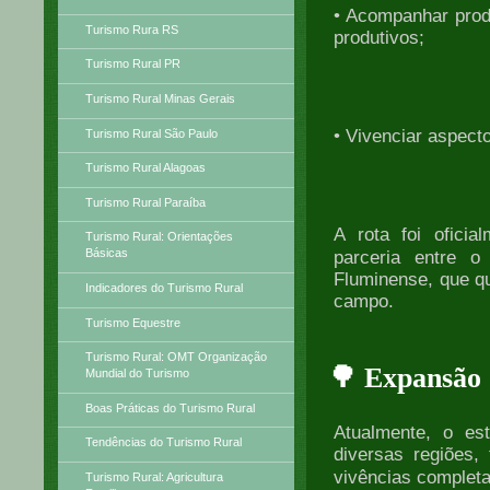
• Acompanhar prod
Turismo Rura RS
produtivos;
Turismo Rural PR
Turismo Rural Minas Gerais
• Vivenciar aspecto
Turismo Rural São Paulo
Turismo Rural Alagoas
Turismo Rural Paraíba
A rota foi oficia
Turismo Rural: Orientações
Básicas
parceria entre o
Fluminense, que qua
Indicadores do Turismo Rural
campo.
Turismo Equestre
Turismo Rural: OMT Organização
🌳 Expansão
Mundial do Turismo
Boas Práticas do Turismo Rural
Atualmente, o es
Tendências do Turismo Rural
diversas regiões,
vivências completa
Turismo Rural: Agricultura