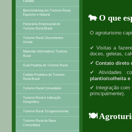
Familiar
Benchmarking em Turismo Rural,
Equestre e Natural
🐄 O que es
Panorama Empresarial do
Turismo Rural Brasil
O agroturismo capi
Turismo Rural: Documentos
Gerais
✔ Visitas a faze
Materiais Informativos Turismo
doces, geleias, caf
Rural
✔
Contato direto
Guia Paulista de Turismo Rural
✔ Atividades 
Cadeia Produtiva do Turismo
plantio/colheita 
Rural Brasil
✔ Integração com
Turismo Rural Comunitário
principalmente).
Turismo Rural e Indicação
Geográfica
Turismo Rural: Ecogastronomia
🍽️ Agrotur
Turismo Rural de Base
Comunitária