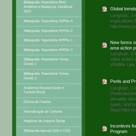
Bibliografia: Repositório Meio
Ambiente e Mudanças Climáticas
Global trends
2023
Langholz, J.A
implications 
Bibliografia: Repositório RPPNs 4
http://www.js
Bibliografia: Repositório RPPNs 2
Bibliografia: Repositório RPPNs 1
New forms of
area action p
Bibliografia: Repositório RPPNs 3
Langholz, J.
state actors 
Bibliografia: Repositório Temas
Wildflife Law
Gerais 1
Bibliografia: Repositório Temas
Gerais 2
Perils and P
Langholz, J.
Academia ResearchGate e
Turismo Rural
Protected Are
privately ow
Oficina de Futuros
types, and p
https://doi
Neutralização de Carbono
Negócios de Impacto Social
Incentives fo
Bibliografia Agenda 2030 e ODS
Program