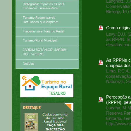
Langholz, J.A
Bibliografia: Impactos COVID
Conservation
Turismo e Turismo Rural
Biology, 14 (
Turismo Responsável:
Resultados que Inspiram
Como origin
Tropeirismo e Turismo Rural
Levy, D.U. (
às RPPN. In 
Turismo Rural Municipal
desafios par
JARDIM BOTÂNICO: JARDIM
DO LIVREIRO
As RPPNs com
Notícias
chapada dos
Lima, P.C.A.
conservação 
Natureza, 26
Percepção am
(RPPN), pela
Lucena, M.M.
Reserva Part
Entorno, sem
http://www.re