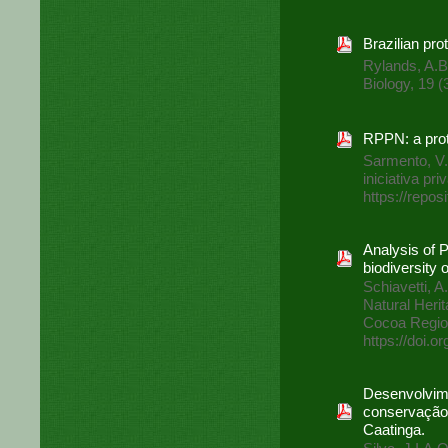
Brazilian pro
Rylands, A.B
Biology, 19 (
RPPN: a prote
Sarmento, V.
iniciativa pri
https://repos
Analysis of P
biodiversity 
Schiavetti, A
Natural Herit
Cocoa Region 
https://doi.
Desenvolvime
conservaçã
Caatinga.