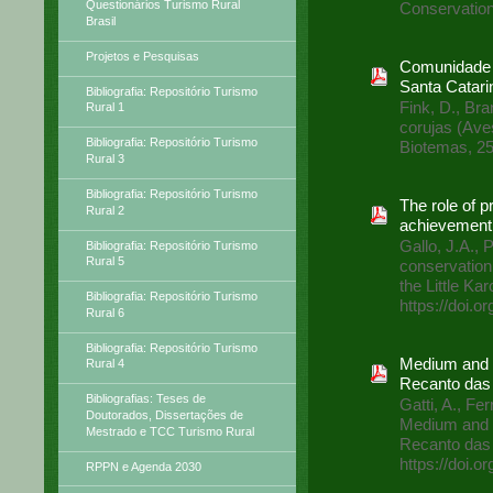
Questionários Turismo Rural
Conservation,
Brasil
Projetos e Pesquisas
Comunidade 
Santa Catari
Bibliografia: Repositório Turismo
Fink, D., Br
Rural 1
corujas (Ave
Bibliografia: Repositório Turismo
Biotemas, 25
Rural 3
Bibliografia: Repositório Turismo
The role of p
Rural 2
achievement w
Gallo, J.A., 
Bibliografia: Repositório Turismo
Rural 5
conservation 
the Little Ka
Bibliografia: Repositório Turismo
https://doi.o
Rural 6
Bibliografia: Repositório Turismo
Medium and l
Rural 4
Recanto das A
Bibliografias: Teses de
Gatti, A., Fe
Doutorados, Dissertações de
Medium and l
Mestrado e TCC Turismo Rural
Recanto das A
https://doi.
RPPN e Agenda 2030