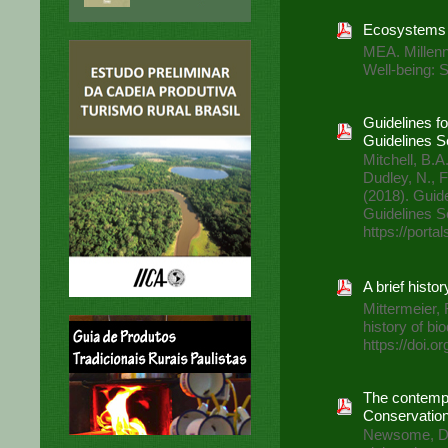
Ecosystems 
MEA. Millen
Well-being: S
Guidelines fo
Guidelines S
Mitchell, B.A
Dudley, N., F
(2018). Guide
Guidelines Se
https://porta
A brief histor
Mittermeier, 
history of bi
https://doi.o
The contempo
Conservatio
Newsome, D.