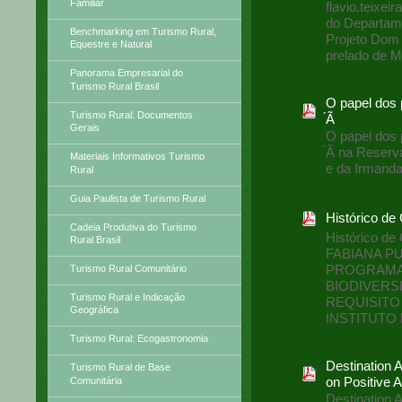
Familiar
flavio.teixe
do Departame
Benchmarking em Turismo Rural,
Projeto Dom 
Equestre e Natural
prelado de M
Panorama Empresarial do
Turismo Rural Brasil
O papel dos 
Turismo Rural: Documentos
́Ã
Gerais
O papel dos 
́Ã na Reserv
Materiais Informativos Turismo
e da Irmand
Rural
Guia Paulista de Turismo Rural
Histórico de
Cadeia Produtiva do Turismo
Histórico de
Rural Brasil
FABIANA P
PROGRAMA
Turismo Rural Comunitário
BIODIVERS
Turismo Rural e Indicação
REQUISITO
Geográfica
INSTITUTO 
Turismo Rural: Ecogastronomia
Destination 
Turismo Rural de Base
on Positive 
Comunitária
Destination 