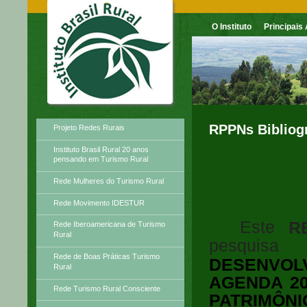
O Instituto
Principais
Principais Atividades
RPPNs Bibliogr
Projeto Redes Rurais
Instituto Brasil Rural 20 anos
pensando em Turismo Rural
Rede Mulheres do Turismo Rural
Rede Movimento IDESTUR
Este
R
Rede Iberoamericana de Turismo
Rural
pesquis
Rede de Boas Práticas Turismo
DESENVOL
Rural
AGENDA 20
Rede Turismo Rural Consciente
PATRIMÔNI