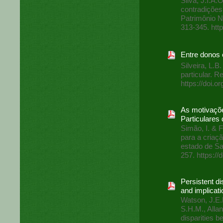
Silva, J.I.A
contradiçõ
Patrimônio 
313-345. htt
Entre donos 
Silveira, L.
particular. R
https://doi.
As motivaçõe
Particulares 
Simão, I. & F
para a criaç
estado de Sa
257. https:/
Persistent di
and implicati
Watson, J.E.M
S.H.M., Alla
disparities b