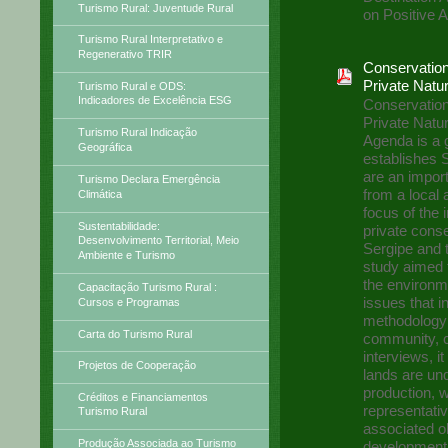
Turismo Rural: Juventude Rural
on Positive 
Turismo Rural Interpretativo e
Regenerativo TRIR
Conservation
Private Natu
Turismo Rural e ODS:
Indicadores de Excelência ESG
Conservation
Private Natu
Turismo Rural Indicação
Agenda is a g
Geográfica
establishes 
are an import
Turismo Declara Emergência
from a local 
Climática
focus of the 
Sustentabilidade:
private conse
Desenvolvimento Territorial, Meio
Sergipe and 
Ambiente e Turismo
study aimed 
the environm
Capacitação Turismo Rural :
issues that 
Cursos e Programas
methodology 
Carta do Turismo Rural
community, c
interviews, i
Projetos de Cooperação
lands are und
production, 
Créditos e Financiamentos
representati
Turismo Rural
associated o
Produção Associada ao Turismo
development 