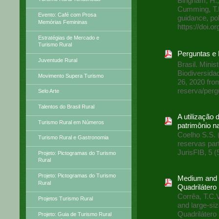
Bingham, H., 
Cumming, T.L
Evento: Café com Prosa
guidance, po
Memórias Femininas
https://doi
Estratégias de Mercado e
Turismo Rural
Perguntas e
Juventude Rural
Brasil. Mini
Biodiversida
Movimento Supera Turismo
26, 2020 from
reserva/perg
Selo Arte
Talentos do Brasil Rural
A utilização
Turismo Rural em Números
patrimônio n
Coelho S.S. 
Turismo Rural e Gastronomia
reservas par
JurisFIB, 5 (5
Projeto: Pictogramas do Turismo
Rural
Projeto: Pictogramas do Turismo
Medium and l
Rural
Quadrilátero 
Corrêa, T.C.
Projetos Turismo Rural
and large-si
Quadrilátero 
Projeto: Guia de Turismo Rural