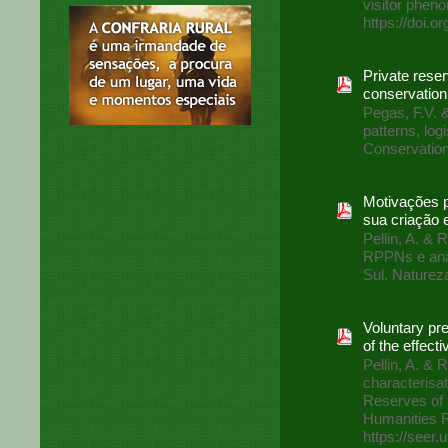
visitor phen
https://doi.
Private reser
conservation 
Pegas, F.V. &
patterns, log
Conservation,
Motivações p
sua criação 
Pellin, A. & 
RPPNs e anál
Sul. Naturez
Voluntary pre
of the effec
Pellin, A. & 
characterisa
Reserves of 
Humanities R
https://seer.