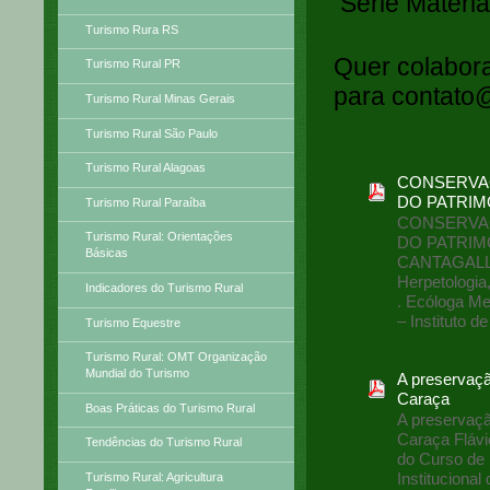
Série Materia
Turismo Rura RS
Quer colabora
Turismo Rural PR
para contato@i
Turismo Rural Minas Gerais
Turismo Rural São Paulo
Turismo Rural Alagoas
CONSERVAÇ
DO PATRIM
Turismo Rural Paraíba
CONSERVAÇ
Turismo Rural: Orientações
DO PATRIMÔ
Básicas
CANTAGALLO2
Herpetologia
Indicadores do Turismo Rural
. Ecóloga Me
– Instituto 
Turismo Equestre
Turismo Rural: OMT Organização
Mundial do Turismo
A preservaçã
Caraça
Boas Práticas do Turismo Rural
A preservaçã
Caraça Flávi
Tendências do Turismo Rural
do Curso de 
Instituciona
Turismo Rural: Agricultura