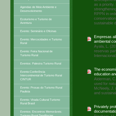
as a priority.
Agendas de Meio Ambiente e
strengthenin
Desenvolvimento
RPPN in orde
conservation
Ecoturismo e Turismo de
sustainable 
Aventura
Evento: Seminário e Oficinas
Empresas ali
Evento: Mercocidades e Turismo
ambiental co
Rural
Ayala, L. (2
reservas par
Evento: Feira Nacional de
Internaciona
Turismo Rural
Eventos: Palestra Turismo Rural
The economic
Evento:Conferência
education an
Intercontinental de Turismo Rural
Alderman, C.
CINTUR
used for nat
Evento: Prosas do Turismo Rural
McNeely, J. 
Paulista
and sustaina
Evento: Virada Cultural Turismo
Rural Brasil
Privately pr
documentati
Eventos: Encontros Memoráveis:
Turismo Rural Tendências