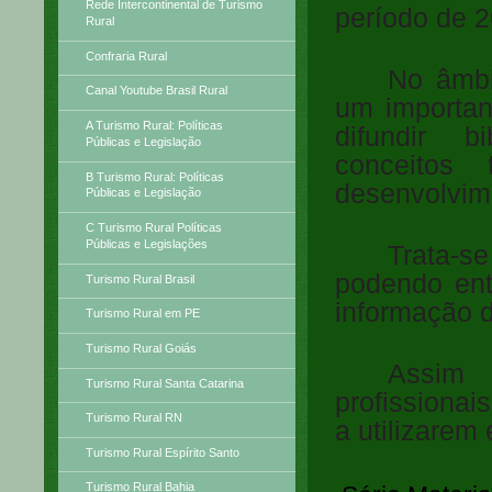
Rede Intercontinental de Turismo
período de 
Rural
Confraria Rural
No âmbi
Canal Youtube Brasil Rural
um importan
A Turismo Rural: Políticas
difundir b
Públicas e Legislação
conceitos
B Turismo Rural: Políticas
desenvolvime
Públicas e Legislação
C Turismo Rural Políticas
Públicas e Legislações
Trata-
podendo ent
Turismo Rural Brasil
informação
Turismo Rural em PE
Turismo Rural Goiás
Assim
Turismo Rural Santa Catarina
profissiona
Turismo Rural RN
a utilizare
Turismo Rural Espírito Santo
Turismo Rural Bahia