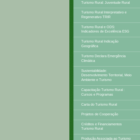
Turismo Rural: Juventude Rural
Turismo Rural Interpretativo e
Regenerativo TRIR
Turismo Rural e ODS:
Indicadores de Excelência ESG
Turismo Rural Indicação
Geográfica
Turismo Declara Emergência
Climática
Sustentabilidade:
Desenvolvimento Territorial, Meio
Ambiente e Turismo
Capacitação Turismo Rural :
Cursos e Programas
Carta do Turismo Rural
Projetos de Cooperação
Créditos e Financiamentos
Turismo Rural
Produção Associada ao Turismo