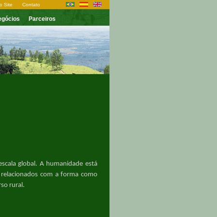
o Site
Contato
egócios
Parceiros
escala global. A humanidade está
e relacionados com
a
forma como
so rural.