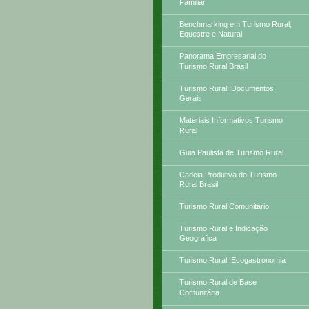
Familiar
Benchmarking em Turismo Rural,
Equestre e Natural
Panorama Empresarial do
Turismo Rural Brasil
Turismo Rural: Documentos
Gerais
Materiais Informativos Turismo
Rural
Guia Paulista de Turismo Rural
Cadeia Produtiva do Turismo
Rural Brasil
Turismo Rural Comunitário
Turismo Rural e Indicação
Geográfica
Turismo Rural: Ecogastronomia
Turismo Rural de Base
Comunitária