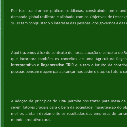
Por isso t
ransformar práticas
cotidianas,
construindo um mundo 
demanda global resiliente e alinhado com os Objetivos de Desenv
2030
tem conquistado o interesse
das pessoas, dos governos e
d
as
Aqui
trazemos
à luz do contexto de nossa atuação
o conceito do R
que incorpora também os conceitos de uma Agricultura Regen
TRIR
Interpretativo e
Regenerativo
que tem o intuito de contri
pessoas pensam e agem para alcançarmos
assim
o utópico futuro 
A adoção de princípios do TR
I
R permite-nos trazer para mesa de d
serem fatores cruciais para o bem da sociedade, manutenção do p
melhor, afetam diretamente os resultados das empresas de turi
mundo produtivo rural.