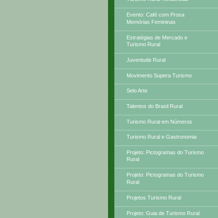
Evento: Café com Prosa
Memórias Femininas
Estratégias de Mercado e
Turismo Rural
Juventude Rural
Movimento Supera Turismo
Selo Arte
Talentos do Brasil Rural
Turismo Rural em Números
Turismo Rural e Gastronomia
Projeto: Pictogramas do Turismo
Rural
Projeto: Pictogramas do Turismo
Rural
Projetos Turismo Rural
Projeto: Guia de Turismo Rural