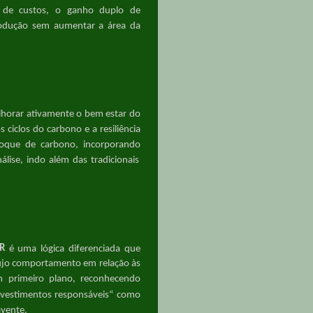
̧ão de custos, o ganho duplo de
dução sem aumentar a área da
lhorar ativamente o bem estar do
 ciclos do carbono e a resiliência
toque de carbono
,
incorpora
ndo
́lise, indo além das tradicionais
IR
é uma lógica diferenciada que
ujo comportamento em relação às
 primeiro plano
,
reconhecendo
nvestimentos responsáveis“ como
vente.