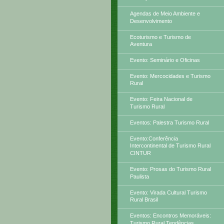
Agendas de Meio Ambiente e
Desenvolvimento
Ecoturismo e Turismo de
Aventura
Evento: Seminário e Oficinas
Evento: Mercocidades e Turismo
Rural
Evento: Feira Nacional de
Turismo Rural
Eventos: Palestra Turismo Rural
Evento:Conferência
Intercontinental de Turismo Rural
CINTUR
Evento: Prosas do Turismo Rural
Paulista
Evento: Virada Cultural Turismo
Rural Brasil
Eventos: Encontros Memoráveis:
Turismo Rural Tendências