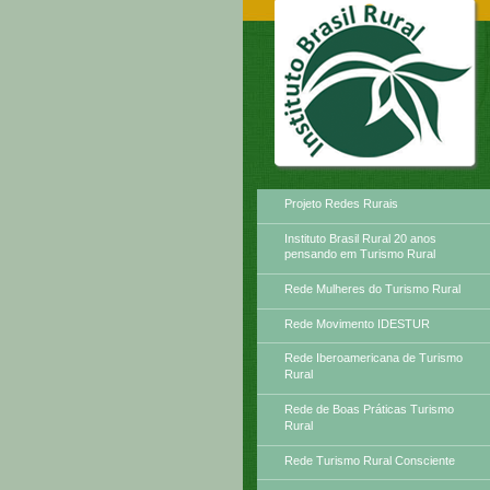
Principais Atividades
Projeto Redes Rurais
Instituto Brasil Rural 20 anos
pensando em Turismo Rural
Rede Mulheres do Turismo Rural
Rede Movimento IDESTUR
Rede Iberoamericana de Turismo
Rural
Rede de Boas Práticas Turismo
Rural
Rede Turismo Rural Consciente