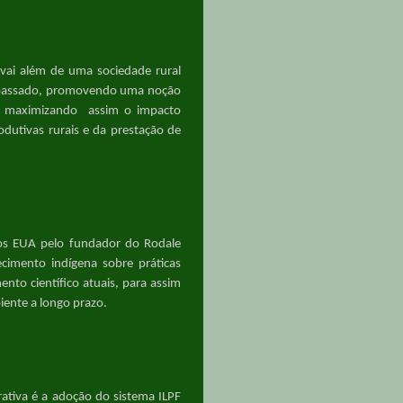
 vai além de uma sociedade
rural
passado, promovendo uma noção
o, maximizando
assim
o impacto
dutivas rurais e da prestação de
nos EUA pelo fundador do Rodale
imento indígena sobre práticas
nto científico
atuais
, para assim
iente a longo prazo.
tiva é a adoção do sistema ILPF