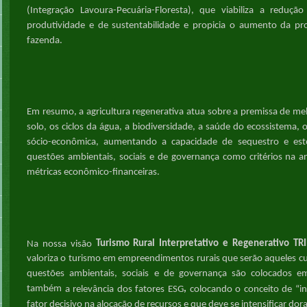
(Integração Lavoura-Pecuária-Floresta), que viabiliza a reduc
produtividade e de sustentabilidade e propicia o aumento da pro
fazenda.
Em resumo, a agricultura regenerativa atua sobre a premissa de me
solo, os ciclos da água, a biodiversidade, a saúde do ecossistema, os
sócio-econômica, aumentando a capacidade de sequestro e es
questões ambientais, sociais e de governança como critérios na ana
métricas econômico-financeiras
.
Turismo Rural Interpretativo e Regenerativo TR
Na nossa visão
valoriza o turismo em empreendimentos
rurais
que serão aquel
e
s c
questões ambientais, sociais e de governança são colocad
o
s em
,
também
a relevância dos fatores ESG
colocando o conceito de “i
fator decisivo na alocação de recursos e
que
deve se intensificar
dora