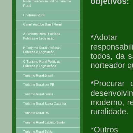
objetivos:
Rede Intercontinental de Turismo
Rural
Confraria Rural
Canal Youtube Brasil Rural
A Turismo Rural: Políticas
Adotar 
*
Públicas e Legislação
responsabil
B Turismo Rural: Políticas
Públicas e Legislação
todos, da s
C Turismo Rural Políticas
norteador q
Públicas e Legislações
Turismo Rural Brasil
Procurar 
*
Turismo Rural em PE
desenvolvi
Turismo Rural Goiás
moderno, re
Turismo Rural Santa Catarina
ruralidade
Turismo Rural RN
Turismo Rural Espírito Santo
*Outros
Turismo Rural Bahia