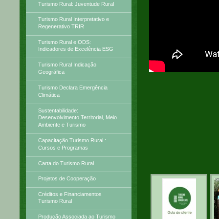
Turismo Rural: Juventude Rural
Turismo Rural Interpretativo e
Regenerativo TRIR
Turismo Rural e ODS:
Indicadores de Excelência ESG
Turismo Rural Indicação
Geográfica
Turismo Declara Emergência
Climática
Sustentabilidade:
Desenvolvimento Territorial, Meio
Ambiente e Turismo
Capacitação Turismo Rural :
Cursos e Programas
Carta do Turismo Rural
Projetos de Cooperação
Créditos e Financiamentos
Turismo Rural
Produção Associada ao Turismo