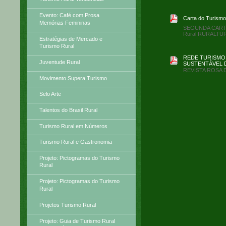
Evento: Café com Prosa
Carta do Turismo
Memórias Femininas
SEGUNDA CARTA 
Rural RURALTU
Estratégias de Mercado e
Turismo Rural
REDE TURISMO
Juventude Rural
SUSTENTÁVEL D
REVISTA ROSA
Movimento Supera Turismo
Selo Arte
Talentos do Brasil Rural
Turismo Rural em Números
Turismo Rural e Gastronomia
Projeto: Pictogramas do Turismo
Rural
Projeto: Pictogramas do Turismo
Rural
Projetos Turismo Rural
Projeto: Guia de Turismo Rural