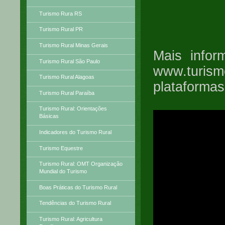
Turismo Rura RS
Turismo Rural PR
Turismo Rural Minas Gerais
Mais infor
Turismo Rural São Paulo
www.turi
Turismo Rural Alagoas
plataforma
Turismo Rural Paraíba
Turismo Rural: Orientações
Básicas
Indicadores do Turismo Rural
Turismo Equestre
Turismo Rural: OMT Organização
Mundial do Turismo
Boas Práticas do Turismo Rural
Tendências do Turismo Rural
Turismo Rural: Agricultura