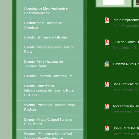
Agendas de Meio Ambiente e
Desenvolvimento
Pacto Empreende
Ecoturismo e Turismo de
Pacto Empreende
Aventura
Evento: Seminário e Oficinas
Guia do Cliente:
Evento: Mercocidades e Turismo
Bem Vindo ao Tu
Rural
Evento: Feira Nacional de
Turismo Rural C
Turismo Rural
Eventos: Palestra Turismo Rural
Boas Práticas d
Evento:Conferência
Boas Práticas d
Intercontinental de Turismo Rural
CINTUR
Evento: Prosas do Turismo Rural
Apresentação Re
Paulista
Presentación Re
Evento: Virada Cultural Turismo
Rural Brasil
Breve Perfil Inst
Eventos: Encontros Memoráveis:
Breve Perfil Inst
Turismo Rural Tendências