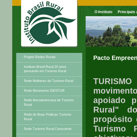
O Instituto
Principais
Principais Atividades
Pacto Empreen
Projeto Redes Rurais
Instituto Brasil Rural 20 anos
pensando em Turismo Rural
TURISM
Rede Mulheres do Turismo Rural
moviment
Rede Movimento IDESTUR
apoiado p
Rede Iberoamericana de Turismo
Rural
Rural" d
Rede de Boas Práticas Turismo
propósito 
Rural
Turismo R
Rede Turismo Rural Consciente