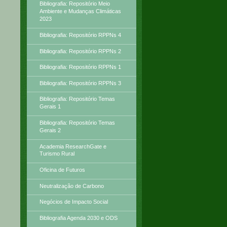
Bibliografia: Repositório Meio
Ambiente e Mudanças Climáticas
2023
Bibliografia: Repositório RPPNs 4
Bibliografia: Repositório RPPNs 2
Bibliografia: Repositório RPPNs 1
Bibliografia: Repositório RPPNs 3
Bibliografia: Repositório Temas
Gerais 1
Bibliografia: Repositório Temas
Gerais 2
Academia ResearchGate e
Turismo Rural
Oficina de Futuros
Neutralização de Carbono
Negócios de Impacto Social
Bibliografia Agenda 2030 e ODS