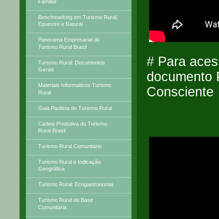
Familiar
Benchmarking em Turismo Rural,
Equestre e Natural
Panorama Empresarial do
Turismo Rural Brasil
# Para acess
Turismo Rural: Documentos
Gerais
documento P
Materiais Informativos Turismo
Consciente
Rural
Guia Paulista de Turismo Rural
Cadeia Produtiva do Turismo
Rural Brasil
Turismo Rural Comunitário
Turismo Rural e Indicação
Geográfica
Turismo Rural: Ecogastronomia
Turismo Rural de Base
Comunitária