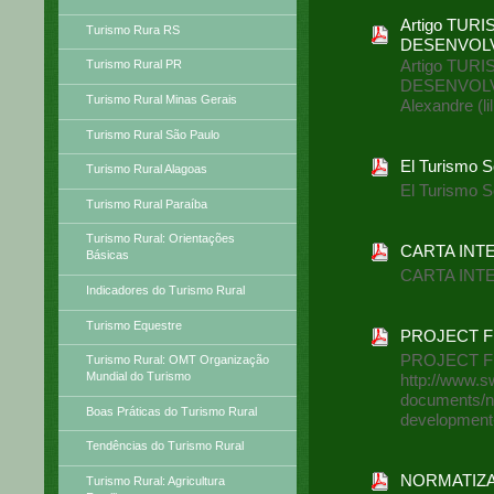
Artigo TU
Turismo Rura RS
DESENVOL
Artigo TU
Turismo Rural PR
DESENVOLVIM
Turismo Rural Minas Gerais
Alexandre (l
Turismo Rural São Paulo
El Turismo S
Turismo Rural Alagoas
El Turismo S
Turismo Rural Paraíba
Turismo Rural: Orientações
CARTA INT
Básicas
CARTA INT
Indicadores do Turismo Rural
Turismo Equestre
PROJECT 
PROJECT 
Turismo Rural: OMT Organização
Mundial do Turismo
http://www.s
documents/no
Boas Práticas do Turismo Rural
development
Tendências do Turismo Rural
NORMATIZA
Turismo Rural: Agricultura