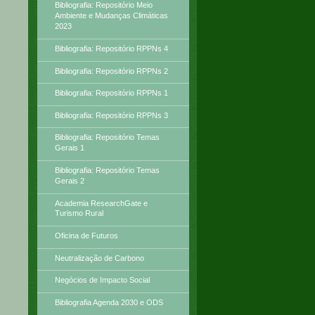
Bibliografia: Repositório Meio
Ambiente e Mudanças Climáticas
2023
Bibliografia: Repositório RPPNs 4
Bibliografia: Repositório RPPNs 2
Bibliografia: Repositório RPPNs 1
Bibliografia: Repositório RPPNs 3
Bibliografia: Repositório Temas
Gerais 1
Bibliografia: Repositório Temas
Gerais 2
Academia ResearchGate e
Turismo Rural
Oficina de Futuros
Neutralização de Carbono
Negócios de Impacto Social
Bibliografia Agenda 2030 e ODS