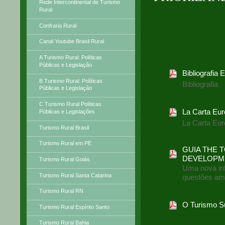
Rede Intercontinental de Turismo
Rural
Confraria Rural
Canal Youtube Brasil Rural
A Turismo Rural: Políticas
Públicas e Legislação
Bibliografia
B Turismo Rural: Políticas
Bibliografia
Públicas e Legislação
C Turismo Rural Políticas
La Carta Eur
Públicas e Legislações
La Carta Eur
Turismo Rural Brasil
Turismo Rural em PE
GUIA THE 
DEVELOPMENT
Turismo Rural Goiás
Uma nova inf
Turismo Rural Santa Catarina
questões amb
Turismo Rural RN
O Turismo S
Turismo Rural Espírito Santo
Turismo Rural Bahia