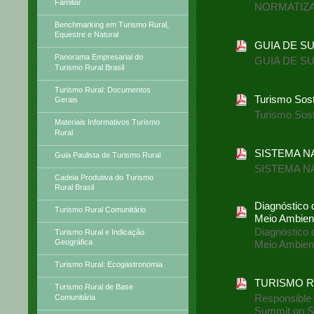
Familiar
NORMATIZA
Benchmarking em Turismo Rural,
Equestre e Natural
GUIA DE S
Panorama Empresarial do
GUIA DE S
Turismo Rural Brasil
Turismo Rural: Documentos
Turismo Sost
Gerais
Turismo Sost
Materiais Informativos Turismo
Rural
SISTEMA N
Guia Paulista de Turismo Rural
SISTEMA N
Cadeia Produtiva do Turismo
Rural Brasil
Diagnóstico 
Turismo Rural Comunitário
Meio Ambien
Diagnóstico 
Turismo Rural e Indicação
Geográfica
Meio Ambien
Turismo Rural: Ecogastronomia
TURISMO RE
Turismo Rural de Base
Responsible 
Comunitária
Summit on Su