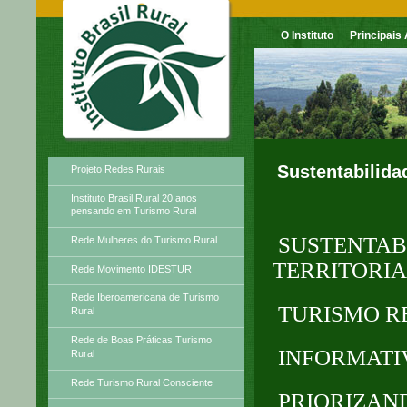
O Instituto
Principais
Principais Atividades
Sustentabilida
Projeto Redes Rurais
Instituto Brasil Rural 20 anos
pensando em Turismo Rural
SUSTENTAB
Rede Mulheres do Turismo Rural
TERRITORI
Rede Movimento IDESTUR
Rede Iberoamericana de Turismo
TURISMO R
Rural
Rede de Boas Práticas Turismo
INFORMATI
Rural
Rede Turismo Rural Consciente
PRIORIZAN