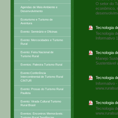
O setor do Tu
Agendas de Meio Ambiente e
econômico, s
Desenvolvimento
desenvolvim
Ecoturismo e Turismo de
Aventura
Tecnologia d
Evento: Seminário e Oficinas
Tecnologia d
Informativo 
Evento: Mercocidades e Turismo
Rural
Tecnologia d
Evento: Feira Nacional de
Turismo Rural
Manejo Suste
Sustentável 
Eventos: Palestra Turismo Rural
Evento:Conferência
Intercontinental de Turismo Rural
Tecnologia d
CINTUR
Informativo -
www.ruralsus
Evento: Prosas do Turismo Rural
Paulista
Evento: Virada Cultural Turismo
Tecnologia 
Rural Brasil
Tecnologia 
www.ruralsus
Eventos: Encontros Memoráveis:
Turismo Rural Tendências