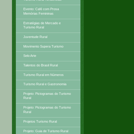
Evento: Café com Prosa
Memórias Femininas
Estratégias de Mercado e
Turismo Rural
Juventude Rural
Movimento Supera Turismo
Selo Arte
Talentos do Brasil Rural
Turismo Rural em Números
Turismo Rural e Gastronomia
Projeto: Pictogramas do Turismo
Rural
Projeto: Pictogramas do Turismo
Rural
Projetos Turismo Rural
Projeto: Guia de Turismo Rural