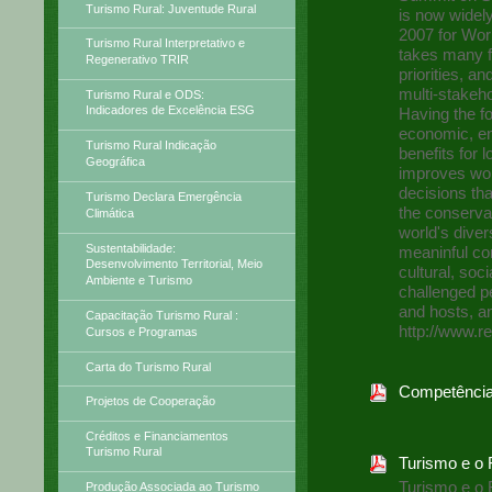
Turismo Rural: Juventude Rural
is now widel
2007 for Wor
Turismo Rural Interpretativo e
takes many fo
Regenerativo TRIR
priorities, a
multi-stakeho
Turismo Rural e ODS:
Indicadores de Excelência ESG
Having the f
economic, en
Turismo Rural Indicação
benefits for 
Geográfica
improves work
decisions tha
Turismo Declara Emergência
the conservat
Climática
world's diver
Sustentabilidade:
meaninful con
Desenvolvimento Territorial, Meio
cultural, soc
Ambiente e Turismo
challenged pe
and hosts, an
Capacitação Turismo Rural :
http://www.r
Cursos e Programas
Carta do Turismo Rural
Competência
Projetos de Cooperação
Créditos e Financiamentos
Turismo Rural
Turismo e o 
Turismo e o
Produção Associada ao Turismo