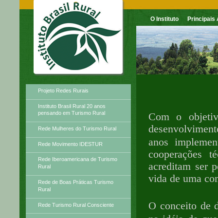
O Instituto
Principais
Principais Atividades
Projeto Redes Rurais
Instituto Brasil Rural 20 anos
pensando em Turismo Rural
Com o objetiv
desenvolviment
Rede Mulheres do Turismo Rural
anos implement
Rede Movimento IDESTUR
cooperações t
Rede Iberoamericana de Turismo
acreditam ser p
Rural
vida de uma co
Rede de Boas Práticas Turismo
Rural
O conceito de d
Rede Turismo Rural Consciente