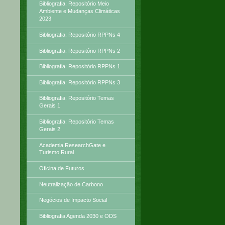
Bibliografia: Repositório Meio
Ambiente e Mudanças Climáticas
2023
Bibliografia: Repositório RPPNs 4
Bibliografia: Repositório RPPNs 2
Bibliografia: Repositório RPPNs 1
Bibliografia: Repositório RPPNs 3
Bibliografia: Repositório Temas
Gerais 1
Bibliografia: Repositório Temas
Gerais 2
Academia ResearchGate e
Turismo Rural
Oficina de Futuros
Neutralização de Carbono
Negócios de Impacto Social
Bibliografia Agenda 2030 e ODS