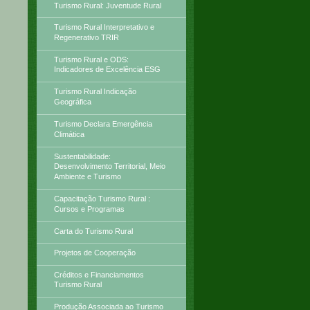
Turismo Rural: Juventude Rural
Turismo Rural Interpretativo e
Regenerativo TRIR
Turismo Rural e ODS:
Indicadores de Excelência ESG
Turismo Rural Indicação
Geográfica
Turismo Declara Emergência
Climática
Sustentabilidade:
Desenvolvimento Territorial, Meio
Ambiente e Turismo
Capacitação Turismo Rural :
Cursos e Programas
Carta do Turismo Rural
Projetos de Cooperação
Créditos e Financiamentos
Turismo Rural
Produção Associada ao Turismo