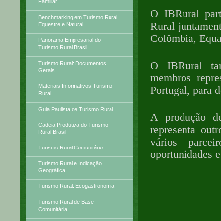
Familiar
O IBRural par
Benchmarking em Turismo Rural,
Rural juntament
Equestre e Natural
Colômbia, Equad
Panorama Empresarial do
Turismo Rural Brasil
O IBRural ta
Turismo Rural: Documentos
Gerais
membros repres
Materiais Informativos Turismo
Portugal, para 
Rural
Guia Paulista de Turismo Rural
A produção de
Cadeia Produtiva do Turismo
representa out
Rural Brasil
vários parcei
Turismo Rural Comunitário
oportunidades e
Turismo Rural e Indicação
Geográfica
Turismo Rural: Ecogastronomia
Turismo Rural de Base
Comunitária