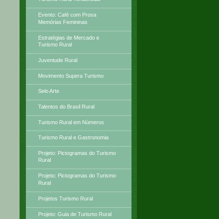
Evento: Café com Prosa
Memórias Femininas
Estratégias de Mercado e
Turismo Rural
Juventude Rural
Movimento Supera Turismo
Selo Arte
Talentos do Brasil Rural
Turismo Rural em Números
Turismo Rural e Gastronomia
Projeto: Pictogramas do Turismo
Rural
Projeto: Pictogramas do Turismo
Rural
Projetos Turismo Rural
Projeto: Guia de Turismo Rural