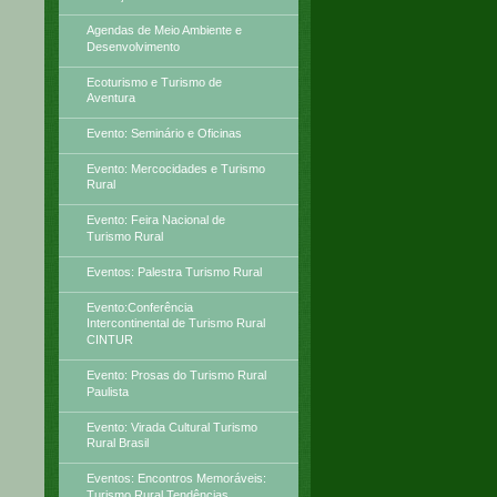
Agendas de Meio Ambiente e
Desenvolvimento
Ecoturismo e Turismo de
Aventura
Evento: Seminário e Oficinas
Evento: Mercocidades e Turismo
Rural
Evento: Feira Nacional de
Turismo Rural
Eventos: Palestra Turismo Rural
Evento:Conferência
Intercontinental de Turismo Rural
CINTUR
Evento: Prosas do Turismo Rural
Paulista
Evento: Virada Cultural Turismo
Rural Brasil
Eventos: Encontros Memoráveis:
Turismo Rural Tendências