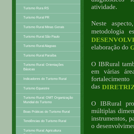
atividade.
Turismo Rura RS
Turismo Rural PR
Neste aspect
Turismo Rural Minas Gerais
metodologia e
Turismo Rural São Paulo
DESENVOL
elaboração do
Turismo Rural Alagoas
Turismo Rural Paraíba
O IBRural tamb
Turismo Rural: Orientações
Básicas
em várias áre
fortaleciment
Indicadores do Turismo Rural
das
DIRETRI
Turismo Equestre
Turismo Rural: OMT Organização
O IBRural pro
Mundial do Turismo
múltiplas dimen
Boas Práticas do Turismo Rural
instrumentos, p
Tendências do Turismo Rural
o desenvolvimen
Turismo Rural: Agricultura