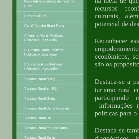
na idéia de que
Rede Intercontinental de Turismo
Rural
recursos econ
culturais, al
Confraria Rural
potencial de de
Canal Youtube Brasil Rural
A Turismo Rural: Políticas
Reconhecer est
Públicas e Legislação
empoderamento
B Turismo Rural: Políticas
Públicas e Legislação
econômicos, soc
são os propósit
C Turismo Rural Políticas
Públicas e Legislações
Turismo Rural Brasil
Destaca-se a p
turismo rural 
Turismo Rural em PE
participando
Turismo Rural Goiás
informações n
Turismo Rural Santa Catarina
políticas para o
Turismo Rural RN
Turismo Rural Espírito Santo
Destaca-se tam
diagnósticos 
Turismo Rural Bahia