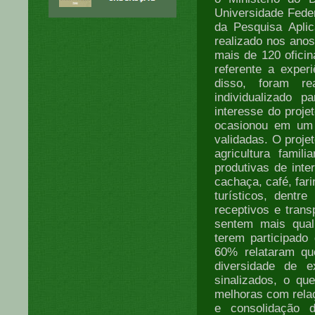
Universidade Feder
da Pesquisa Aplic
realizado nos ano
mais de 120 oficin
referente a exper
disso, foram re
individualizado p
interesse do proje
ocasionou em um t
validadas. O proje
agricultura famil
produtivas de inte
cachaça, café, far
turísticos, dentr
receptivos e trans
sentem mais qual
terem participado
60% relataram qu
diversidade de e
sinalizados, o que
melhoras com relaç
e consolidação 