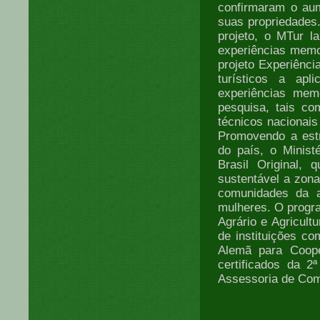
confirmaram o au
suas propriedade
projeto, o MTur 
experiências memor
projeto Experiênci
turísticos a apl
experiências mem
pesquisa, tais com
técnicos nacionai
Promovendo a estr
do país, o Minist
Brasil Original, 
sustentável a zona
comunidades da ag
mulheres. O progra
Agrário e Agricult
de instituições c
Alemã para Cooper
certificados da 2
Assessoria de Com