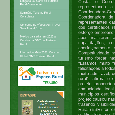
Lançada 2a. Carta do Turismo
Costa; o Coorde
Rural Consciente
representando a
Coordenadora-Gera
Seminário Turismo Rural
Coordenadora de
Consciente
representantes das
Concurso de Vídeos Agri Travel
dos certificados 
Slow Travel Expo
esforço empreendid
México vai sediar em 2022 a
após finalizarem a
Cumbre da OMT de Turismo
capacitações, c
Rural
aperfeiçoamento. 
Competitividade n
Informativo Maio 2021: Concurso
Global OMT Turismo Rural
turismo forcar n
“Estamos muito f
felicitações a tod
muito admirável, 
rural”, afirma o 
projeto proporci
comunidade loca
municípios certifi
projeto causou nas
trazendo visibilid
Rural (EBR) foi re
o Ministério do 