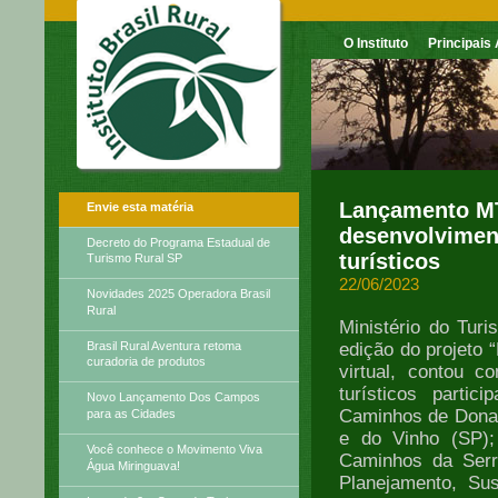
O Instituto
Principais
Boletim Informativo
Lançamento MT
Envie esta matéria
desenvolvimen
Decreto do Programa Estadual de
turísticos
Turismo Rural SP
22/06/2023
Novidades 2025 Operadora Brasil
Rural
Ministério do Turi
Brasil Rural Aventura retoma
edição do projeto 
curadoria de produtos
virtual, contou c
turísticos parti
Novo Lançamento Dos Campos
Caminhos de Dona F
para as Cidades
e do Vinho (SP)
Você conhece o Movimento Viva
Caminhos da Serra
Água Miringuava!
Planejamento, Sus